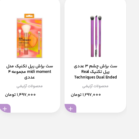
ست براش چشم 3 عددی
ست براش ریل تکنیک مدل
ریل تکنیک Real
midi moment مجموعه 4
Techniques Dual Ended
عددی
Brow...
محصولات آرایشی
محصولات آرایشی
1,297,000 تومان
1,497,000 تومان
افزودن به سبد