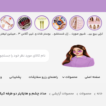
کرلی بیچ بیبی شیگلم ۲۵mm
شیور صورت و بدن ۲ کاره شیگلم
ژل شستشوی ضدجوش پنوکسیل
بوستر شات ویتامین C آرنسیا
لیپ گلاس ۳ بعدی کیکو
میبلی
صفحه اصلی
محصولات
راهنمای رزرو سفارشات
پشتیبانی
وب
مداد چشم و هایلایتر دو طرفه کیکو
خانه
محصولات
محصولات آرایشی