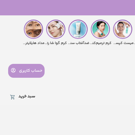
میلک تیرتیر
میست کپسولی هیالورونیک اسید و PDRN آنوا
کرم ترمیم‌کننده پانتنول پیوریتو
ضدآفتاب سنتلا هیالوسیکا اسکین1004
کرم گوا شا رتینول و کلاژن آنوا
مداد هایلایتر دوسر پرفکت آیز کیکو میلانو
حساب کاربری
سبد خرید