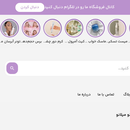
کانال فروشگاه ما رو در تلگرام دنبال کنید
دنبال کردن
ن لیفتر گلاس
میست تسکین‌دهنده دکتر آلثیا 345
ماسک خواب آبرسان لانیژ
کیت آمپول سنتلا ماداگاسکار اسکین1004
کرم دور چشم مری‌می؛ خداحافظ سیاهی دور چشم!
برس حجم‌دهنده هوای گرم شیگلم
تونر آبرسان 
لاگ
تماس با ما
درباره ما
 میلانو