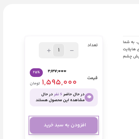
، به شما
تعداد
 هایلایت
رایش چشم
2,127,000
25%
قیمت
1,595,000
تومان
در حال حاضر
6 نفر
در حال
👁️
مشاهده این محصول هستند
افزودن به سبد خرید