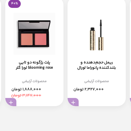
40%
ریمل حجم‌دهنده و
پلت رژگونه دو تایی
بلندکننده پانوراما لورال
blooming rose لورا گلر
محصولات آرایشی
محصولات آرایشی
2,327,000 تومان
1,888,000 تومان
3,147,000 تومان
افزودن به سبد
مشاهده
افزو